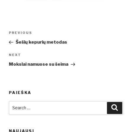
Post
PREVIOUS
Previous
navigation
Post
Šešių kepurių metodas
NEXT
Next
Post
Mokslai namuose su šeima
PAIEŠKA
Search
Searc
for:
NAUJAUSI