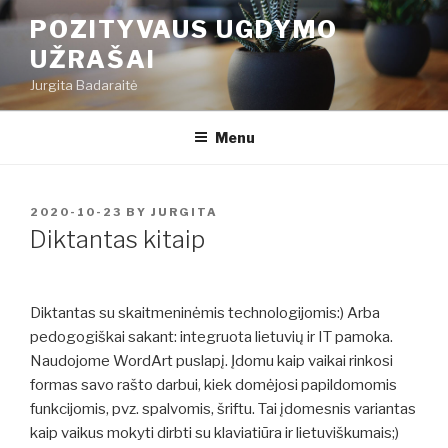
Skip
POZITYVAUS UGDYMO
to
UŽRAŠAI
content
Jurgita Badaraitė
Menu
POSTED
2020-10-23
BY
JURGITA
ON
Diktantas kitaip
Diktantas su skaitmeninėmis technologijomis:) Arba
pedogogiškai sakant: integruota lietuvių ir IT pamoka.
Naudojome WordArt puslapį. Įdomu kaip vaikai rinkosi
formas savo rašto darbui, kiek domėjosi papildomomis
funkcijomis, pvz. spalvomis, šriftu. Tai įdomesnis variantas
kaip vaikus mokyti dirbti su klaviatiūra ir lietuviškumais;)